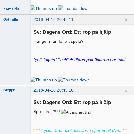
hemsida
2018-04-16 20:48:11
5
Ostfralla
Sv: Dagens Ord: Ett rop på hjälp
Hur gör man för att spola?
Fittkrampsmästare
Offline
*ynf* *squirt* *isch* /Fittkrampsmästaren har talat
2018-04-16 20:49:16
6
Bleppe
Sv: Dagens Ord: Ett rop på hjälp
Spo... la...?!?!
Pervers
moderator
Offline
* * *
Lycka är en blöt, kissvarm spermobil-dyna
* *