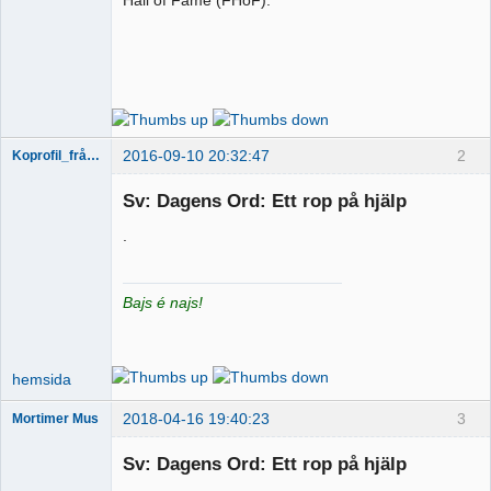
Hall of Fame (FHoF).
2016-09-10 20:32:47
2
Koprofil_från_Kil
Sv: Dagens Ord: Ett rop på hjälp
.
Hängiven
kiss-&-
bajsbög
Bajs é najs!
Offline
hemsida
2018-04-16 19:40:23
3
Mortimer Mus
Sv: Dagens Ord: Ett rop på hjälp