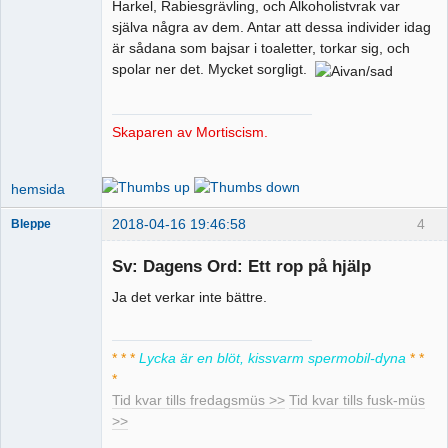
Harkel, Rabiesgrävling, och Alkoholistvrak var
Spermobildoktor
själva några av dem. Antar att dessa individer idag
är sådana som bajsar i toaletter, torkar sig, och
Offline
spolar ner det. Mycket sorgligt.
Skaparen av Mortiscism.
hemsida
2018-04-16 19:46:58
4
Bleppe
Sv: Dagens Ord: Ett rop på hjälp
Ja det verkar inte bättre.
Pervers
moderator
Offline
* * *
Lycka är en blöt, kissvarm spermobil-dyna
* *
*
Tid kvar tills fredagsmüs >>
Tid kvar tills fusk-müs
>>