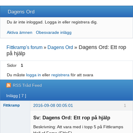
Dagens Ord
Du är inte inloggad.
Logga in eller registrera dig.
Aktiva ämnen
Obesvarade inlägg
»
Dagens Ord: Ett rop
Fittkramp's forum
»
Dagens Ord
på hjälp
Sidor
1
Du måste
logga in
eller
registrera
för att svara
RSS Tråd Feed
Inlägg [ 7 ]
2016-09-08 00:05:01
1
Fittkramp
New member
Sv: Dagens Ord: Ett rop på hjälp
Offline
Beskrivning: Att vara med i topp 5 på Fittkramps