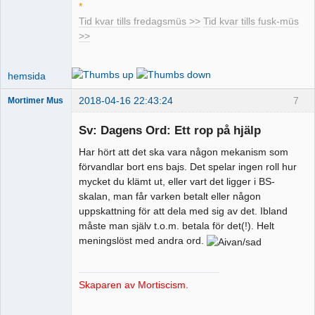
*
Tid kvar tills fredagsmüs >>
Tid kvar tills fusk-müs
>>
hemsida
2018-04-16 22:43:24
7
Mortimer Mus
Sv: Dagens Ord: Ett rop på hjälp
Har hört att det ska vara någon mekanism som
Spermobildoktor
förvandlar bort ens bajs. Det spelar ingen roll hur
mycket du klämt ut, eller vart det ligger i BS-
Offline
skalan, man får varken betalt eller någon
uppskattning för att dela med sig av det. Ibland
måste man själv t.o.m. betala för det(!). Helt
meningslöst med andra ord.
Skaparen av Mortiscism.