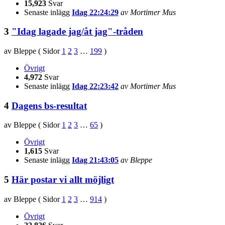
15,923
Svar
Senaste inlägg
Idag 22:24:29
av Mortimer Mus
3
"Idag lagade jag/åt jag"-tråden
av Bleppe
(
Sidor
1
2
3
…
199
)
Övrigt
4,972
Svar
Senaste inlägg
Idag 22:23:42
av Mortimer Mus
4
Dagens bs-resultat
av Bleppe
(
Sidor
1
2
3
…
65
)
Övrigt
1,615
Svar
Senaste inlägg
Idag 21:43:05
av Bleppe
5
Här postar vi allt möjligt
av Bleppe
(
Sidor
1
2
3
…
914
)
Övrigt