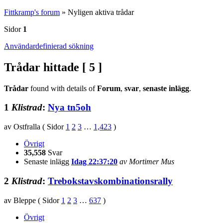
Fittkramp's forum
»
Nyligen aktiva trådar
Sidor
1
Användardefinierad sökning
Trådar hittade [ 5 ]
Trådar
found with details of
Forum
,
svar
,
senaste inlägg
.
1
Klistrad
:
Nya tn5oh
av Ostfralla
(
Sidor
1
2
3
…
1,423
)
Övrigt
35,558
Svar
Senaste inlägg
Idag 22:37:20
av Mortimer Mus
2
Klistrad
:
Trebokstavskombinationsrally
av Bleppe
(
Sidor
1
2
3
…
637
)
Övrigt