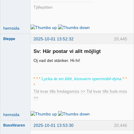
Offline
Tjillepitten
hemsida
2025-10-01 13:52:32
20,445
Bleppe
Sv: Här postar vi allt möjligt
Oj vad det stänker. Hi-hi!
Pervers
moderator
Offline
* * *
Lycka är en blöt, kissvarm spermobil-dyna
* *
*
Tid kvar tills fredagsmüs >>
Tid kvar tills fusk-müs
>>
hemsida
2025-10-01 13:53:30
20,446
Bussföraren