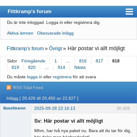
Fittkramp's forum
Du är inte inloggad.
Logga in eller registrera dig.
Dagens Ord
Aktiva ämnen
Obesvarade inlägg
Index
Användarlista
»
Här postar vi allt möjligt
Fittkramp's forum
»
Övrigt
Regler
Sidor
Föregående
1
…
816
817
818
819
820
…
914
Nästa
Sök
Du måste
logga in
eller
registrera
för att svara
Registrera
RSS Tråd Feed
Logga in
Inlägg [ 20,426 till 20,450 av 22,827 ]
Föreslå ord
2025-09-28 22:16:13
20,426
Bussföraren
Alla ord
Sv: Här postar vi allt möjligt
Mhm, har två nya paket nu. Bara att du tar för dig,
Runkande
här delar man bögbroderligt!