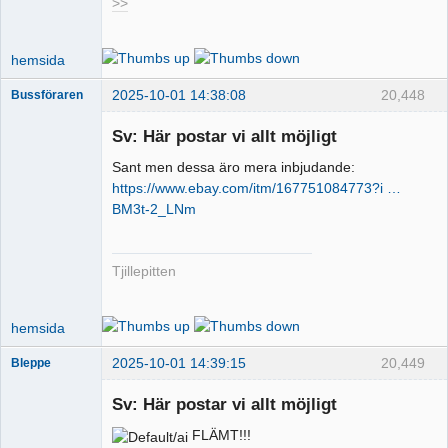
>>
hemsida
2025-10-01 14:38:08
20,448
Bussföraren
Sv: Här postar vi allt möjligt
Sant men dessa äro mera inbjudande:
Runkande
https://www.ebay.com/itm/167751084773?i …
busschaufför
BM3t-2_LNm
Offline
Tjillepitten
hemsida
2025-10-01 14:39:15
20,449
Bleppe
Sv: Här postar vi allt möjligt
FLÄMT!!!