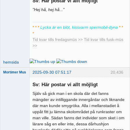
Sv: Här postar vi allt möjligt
"Hej hå, hej hå..."
Pervers
moderator
Offline
* * *
Lycka är en blöt, kissvarm spermobil-dyna
* *
*
Tid kvar tills fredagsmüs >>
Tid kvar tills fusk-müs
>>
hemsida
2025-09-30 07:51:17
20,436
Mortimer Mus
Sv: Här postar vi allt möjligt
Själv så gick man i en skola där det fanns
Spermobildoktor
mängder av intilliggande innergårdar och liknande
där man kunde smygröka. Alla i mellanstadiet å
Offline
uppåt fitt ju lämna skolområdet på runkraster om
man ville. Sädan fanns det individer som sket i om
lärare såg en eller inte, dessa dårhushjon
brunkade därför sitta på runkbänkarna som fanns