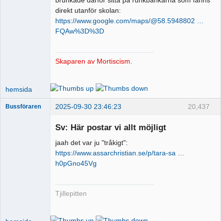
direkt utanför skolan:
https://www.google.com/maps/@58.5948802 …
FQAw%3D%3D
Skaparen av Mortiscism.
hemsida
2025-09-30 23:46:23
20,437
Bussföraren
Sv: Här postar vi allt möjligt
jaah det var ju "tråkigt":
Runkande
https://www.assarchristian.se/p/tara-sa …
busschaufför
h0pGno45Vg
Offline
Tjillepitten