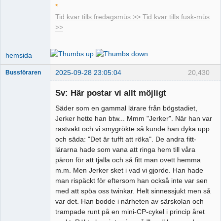
*
Tid kvar tills fredagsmüs >>
Tid kvar tills fusk-müs
>>
hemsida
2025-09-28 23:05:04
20,430
Bussföraren
Sv: Här postar vi allt möjligt
Säder som en gammal lärare från bögstadiet,
Runkande
Jerker hette han btw... Mmm "Jerker". När han var
busschaufför
rastvakt och vi smygrökte så kunde han dyka upp
Offline
och säda: "Det är tufft att röka". De andra fitt-
lärarna hade som vana att ringa hem till våra
päron för att tjalla och så fitt man ovett hemma
m.m. Men Jerker sket i vad vi gjorde. Han hade
man rispäckt för eftersom han också inte var sen
med att spöa oss twinkar. Helt sinnessjukt men så
var det. Han bodde i närheten av särskolan och
trampade runt på en mini-CP-cykel i princip året