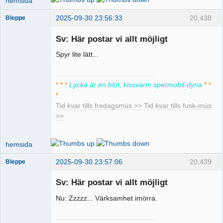
hemsida
2025-09-30 23:56:33
20,438
Bleppe
Sv: Här postar vi allt möjligt
Spyr lite lätt...
Pervers
moderator
Offline
* * *
Lycka är en blöt, kissvarm spermobil-dyna
* *
*
Tid kvar tills fredagsmüs >>
Tid kvar tills fusk-müs
>>
hemsida
2025-09-30 23:57:06
20,439
Bleppe
Sv: Här postar vi allt möjligt
Nu: Zzzzz... Värksamhet imörra.
Pervers
moderator