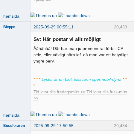
hemsida
2025-09-29 00:55:11
20,433
Bleppe
Sv: Här postar vi allt möjligt
Ååhåhåå! Där har man ju promenerat förbi i CP-
Pervers
sele, eller väldigt nära iaf. då man var ett betydligt
moderator
yngre perv.
Offline
* * *
Lycka är en blöt, kissvarm spermobil-dyna
* *
*
Tid kvar tills fredagsmüs >>
Tid kvar tills fusk-müs
>>
hemsida
2025-09-29 17:50:55
20,434
Bussföraren