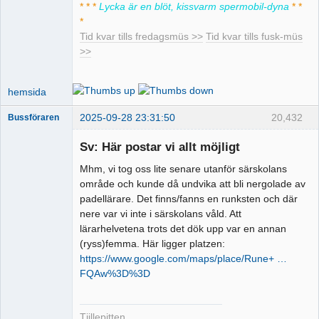
* * *
Lycka är en blöt, kissvarm spermobil-dyna
* *
*
Tid kvar tills fredagsmüs >>
Tid kvar tills fusk-müs
>>
hemsida
2025-09-28 23:31:50
20,432
Bussföraren
Sv: Här postar vi allt möjligt
Mhm, vi tog oss lite senare utanför särskolans
Runkande
område och kunde då undvika att bli nergolade av
busschaufför
padellärare. Det finns/fanns en runksten och där
Offline
nere var vi inte i särskolans våld. Att
lärarhelvetena trots det dök upp var en annan
(ryss)femma. Här ligger platzen:
https://www.google.com/maps/place/Rune+ …
FQAw%3D%3D
Tjillepitten