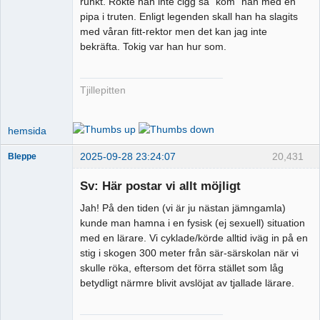
runkt. Rökte han inte cigg så "kom" han med en
pipa i truten. Enligt legenden skall han ha slagits
med våran fitt-rektor men det kan jag inte
bekräfta. Tokig var han hur som.
Tjillepitten
hemsida
2025-09-28 23:24:07
20,431
Bleppe
Sv: Här postar vi allt möjligt
Jah! På den tiden (vi är ju nästan jämngamla)
Pervers
kunde man hamna i en fysisk (ej sexuell) situation
moderator
med en lärare. Vi cyklade/körde alltid iväg in på en
Offline
stig i skogen 300 meter från sär-särskolan när vi
skulle röka, eftersom det förra stället som låg
betydligt närmre blivit avslöjat av tjallade lärare.