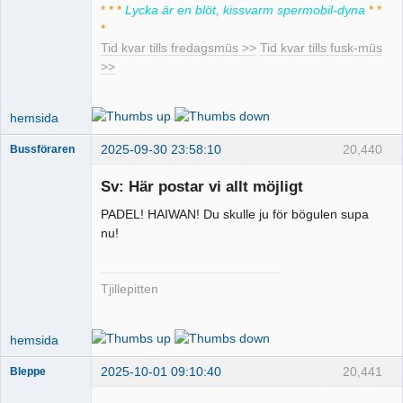
Offline
* * *
Lycka är en blöt, kissvarm spermobil-dyna
* *
*
Tid kvar tills fredagsmüs >>
Tid kvar tills fusk-müs
>>
hemsida
2025-09-30 23:58:10
20,440
Bussföraren
Sv: Här postar vi allt möjligt
PADEL! HAIWAN! Du skulle ju för bögulen supa
Runkande
nu!
busschaufför
Offline
Tjillepitten
hemsida
2025-10-01 09:10:40
20,441
Bleppe