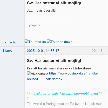
Sv: Här postar vi allt möjligt
Jaah, bajs överallt!
Runkande
busschaufför
Offline
Tjillepitten
hemsida
2025-10-01 14:36:17
20,447
Bleppe
Sv: Här postar vi allt möjligt
Bra att ha när man ska skicka kärleksbrev.
Pervers
https://www.postnord.se/handla-
moderator
online/r … ?cartName=
Offline
* * *
Lycka är en blöt, kissvarm spermobil-dyna
* *
*
Tid kvar tills fredagsmüs >>
Tid kvar tills fusk-müs