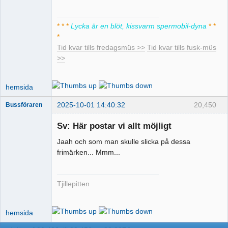
Pervers
moderator
Offline
* * *
Lycka är en blöt, kissvarm spermobil-dyna
* *
*
Tid kvar tills fredagsmüs >>
Tid kvar tills fusk-müs
>>
hemsida
2025-10-01 14:40:32
20,450
Bussföraren
Sv: Här postar vi allt möjligt
Jaah och som man skulle slicka på dessa
Runkande
frimärken... Mmm...
busschaufför
Offline
Tjillepitten
hemsida