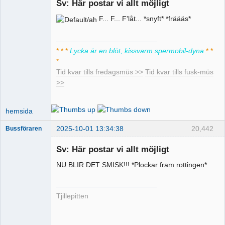
Sv: Här postar vi allt möjligt
F... F... F'låt... *snyft* *fräääs*
Pervers
moderator
Offline
* * *
Lycka är en blöt, kissvarm spermobil-dyna
* *
*
Tid kvar tills fredagsmüs >>
Tid kvar tills fusk-müs
>>
hemsida
2025-10-01 13:34:38
20,442
Bussföraren
Sv: Här postar vi allt möjligt
NU BLIR DET SMISK!!! *Plockar fram rottingen*
Runkande
busschaufför
Offline
Tjillepitten