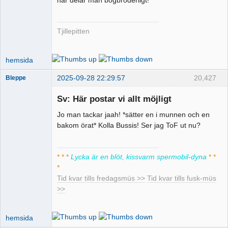
busschaufför
Offline
Tjillepitten
hemsida
2025-09-28 22:29:57
20,427
Bleppe
Sv: Här postar vi allt möjligt
Jo man tackar jaah! *sätter en i munnen och en
Pervers
bakom örat* Kolla Bussis! Ser jag ToF ut nu?
moderator
Offline
* * *
Lycka är en blöt, kissvarm spermobil-dyna
* *
*
Tid kvar tills fredagsmüs >>
Tid kvar tills fusk-müs
>>
hemsida