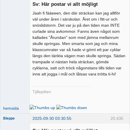
Sv: Här postar vi allt möjligt
Jaah fi fääeeen, den där sträckan kan jag alltför
Runkande
väl under åren i särskolan. Året om i fitt-ur och
busschaufför
snöslidstorm. Det var ju på den tiden man INTE
Offline
curlade sina avkommor. Fanns även något som
kallades "Årundan" som med jämna mellanrum
skulle springas. Men smarta som jag och mina
klasscumrater var så hade vi gömt ett par cyklar
längs den tänkta vägen man skulle springa. Sädan
trampade vi nästan hela sträckan, gömde
cyklarna, satt och tröck någonstans tills tiden var
inne att jogga i mål och låtsas vara trötta ti-hi!
Tjillepitten
hemsida
2025-09-30 03:30:55
20,435
Bleppe