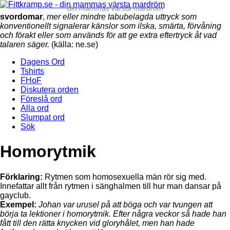
din mammas värsta mardröm
svordomar
,
mer eller mindre tabubelagda uttryck som
konventionellt signalerar känslor som ilska, smärta, förvåning
och förakt eller som används för att ge extra eftertryck åt vad
talaren säger.
(källa: ne.se)
Dagens Ord
Tshirts
FHoF
Diskutera orden
Föreslå ord
Alla ord
Slumpat ord
Sök
Homorytmik
Förklaring:
Rytmen som homosexuella män rör sig med.
Innefattar allt från rytmen i sänghalmen till hur man dansar på
gayclub.
Exempel:
Johan var urusel på att böga och var tvungen att
börja ta lektioner i homorytmik. Efter några veckor så hade han
fått till den rätta knycken vid gloryhålet, men han hade