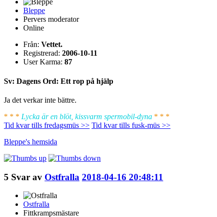
Bleppe
Pervers moderator
Online
Från:
Vettet.
Registrerad:
2006-10-11
User Karma:
87
Sv: Dagens Ord: Ett rop på hjälp
Ja det verkar inte bättre.
* * *
Lycka är en blöt, kissvarm spermobil-dyna
* * *
Tid kvar tills fredagsmüs >>
Tid kvar tills fusk-müs >>
Bleppe's
hemsida
5
Svar av
Ostfralla
2018-04-16 20:48:11
Ostfralla
Fittkrampsmästare