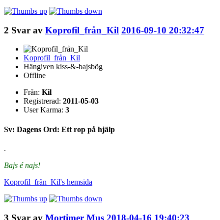
2
Svar av
Koprofil_från_Kil
2016-09-10 20:32:47
Koprofil_från_Kil
Hängiven kiss-&-bajsbög
Offline
Från:
Kil
Registrerad:
2011-05-03
User Karma:
3
Sv: Dagens Ord: Ett rop på hjälp
.
Bajs é najs!
Koprofil_från_Kil's
hemsida
3
Svar av
Mortimer Mus
2018-04-16 19:40:23