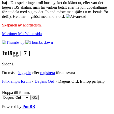
bajs. Det spelar ingen roll hur mycket du klämt ut, eller vart det
ligger i BS-skalan, man får varken betalt eller någon uppskattning
för att dela med sig av det. Ibland måste man själv t.o.m. betala för
det(!). Helt meningslöst med andra ord.
Skaparen av Mortiscism.
Mortimer Mus's
hemsida
Inlägg [ 7 ]
Sidor
1
Du måste
logga in
eller
registrera
för att svara
Fittkramp's forum
»
Dagens Ord
»
Dagens Ord: Ett rop på hjälp
Hoppa till forum:
Powered by
PunBB