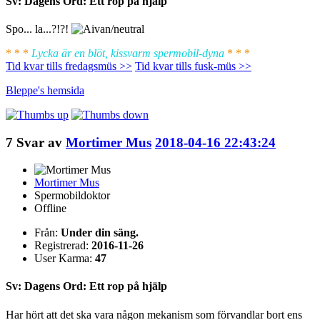
Sv: Dagens Ord: Ett rop på hjälp
Spo... la...?!?!
* * *
Lycka är en blöt, kissvarm spermobil-dyna
* * *
Tid kvar tills fredagsmüs >>
Tid kvar tills fusk-müs >>
Bleppe's
hemsida
7
Svar av
Mortimer Mus
2018-04-16 22:43:24
Mortimer Mus
Spermobildoktor
Offline
Från:
Under din säng.
Registrerad:
2016-11-26
User Karma:
47
Sv: Dagens Ord: Ett rop på hjälp
Har hört att det ska vara någon mekanism som förvandlar bort ens