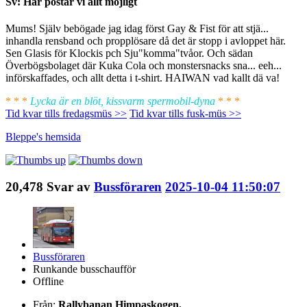
Sv: Här postar vi allt möjligt
Mums! Själv bebögade jag idag först Gay & Fist för att stjä...
inhandla rensband och propplösare då det är stopp i avloppet här.
Sen Glasis för Klockis pch Sju"komma"tvåor. Och sädan
Överbögsbolaget där Kuka Cola och monstersnacks sna... eeh...
införskaffades, och allt detta i t-shirt. HAIWAN vad kallt dä va!
* * *
Lycka är en blöt, kissvarm spermobil-dyna
* * *
Tid kvar tills fredagsmüs >>
Tid kvar tills fusk-müs >>
Bleppe's
hemsida
20,478
Svar av
Bussföraren
2025-10-04 11:50:07
Bussföraren
Runkande busschaufför
Offline
Från:
Rallybanan Himpaskogen.