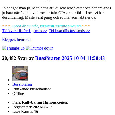
Jo det gör man ju. Men detta är i duschen/badkaret och det används
ju bara när folket i vita rockar från ÖIA är här ibland och vi har
duschträning. Måste varit pung och rövhår som åkt ner då.
* * *
Lycka är en blöt, kissvarm spermobil-dyna
* * *
Tid kvar tills fredagsmüs >>
Tid kvar tills fusk-müs >>
Bleppe's
hemsida
20,482
Svar av
Bussföraren
2025-10-04 11:58:43
Bussföraren
Runkande busschaufför
Offline
Från:
Rallybanan Himpaskogen.
Registrerad:
2021-08-17
User Karma:
16