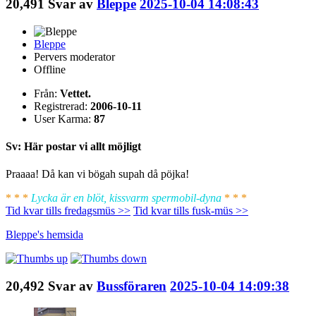
20,491
Svar av
Bleppe
2025-10-04 14:08:43
Bleppe
Pervers moderator
Offline
Från:
Vettet.
Registrerad:
2006-10-11
User Karma:
87
Sv: Här postar vi allt möjligt
Praaaa! Då kan vi bögah supah då pöjka!
* * *
Lycka är en blöt, kissvarm spermobil-dyna
* * *
Tid kvar tills fredagsmüs >>
Tid kvar tills fusk-müs >>
Bleppe's
hemsida
20,492
Svar av
Bussföraren
2025-10-04 14:09:38