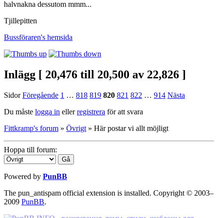
halvnakna dessutom mmm...
Tjillepitten
Bussföraren's
hemsida
Inlägg [ 20,476 till 20,500 av 22,826 ]
Sidor
Föregående
1
…
818
819
820
821
822
…
914
Nästa
Du måste
logga in
eller
registrera
för att svara
Fittkramp's forum
»
Övrigt
»
Här postar vi allt möjligt
Hoppa till forum:
Powered by
PunBB
The pun_antispam official extension is installed. Copyright © 2003–
2009
PunBB
.