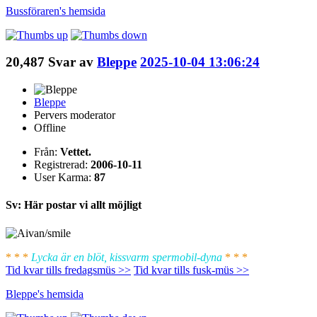
Bussföraren's
hemsida
20,487
Svar av
Bleppe
2025-10-04 13:06:24
Bleppe
Pervers moderator
Offline
Från:
Vettet.
Registrerad:
2006-10-11
User Karma:
87
Sv: Här postar vi allt möjligt
* * *
Lycka är en blöt, kissvarm spermobil-dyna
* * *
Tid kvar tills fredagsmüs >>
Tid kvar tills fusk-müs >>
Bleppe's
hemsida