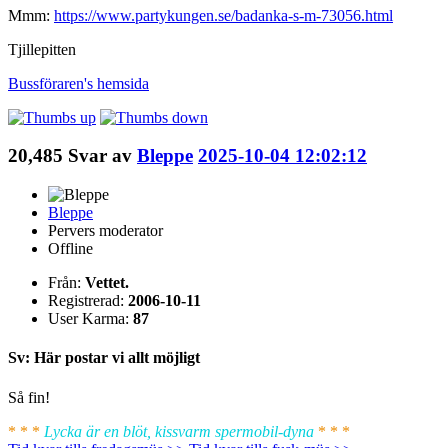
Mmm:
https://www.partykungen.se/badanka-s-m-73056.html
Tjillepitten
Bussföraren's
hemsida
20,485
Svar av
Bleppe
2025-10-04 12:02:12
Bleppe
Pervers moderator
Offline
Från:
Vettet.
Registrerad:
2006-10-11
User Karma:
87
Sv: Här postar vi allt möjligt
Så fin!
* * *
Lycka är en blöt, kissvarm spermobil-dyna
* * *