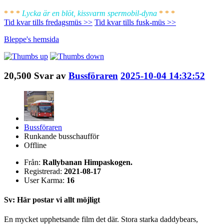
* * *
Lycka är en blöt, kissvarm spermobil-dyna
* * *
Tid kvar tills fredagsmüs >>
Tid kvar tills fusk-müs >>
Bleppe's
hemsida
20,500
Svar av
Bussföraren
2025-10-04 14:32:52
Bussföraren
Runkande busschaufför
Offline
Från:
Rallybanan Himpaskogen.
Registrerad:
2021-08-17
User Karma:
16
Sv: Här postar vi allt möjligt
En mycket upphetsande film det där. Stora starka daddybears,