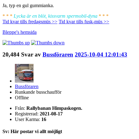
Ja, typ en gul gummianka.
* * *
Lycka är en blöt, kissvarm spermobil-dyna
* * *
Tid kvar tills fredagsmüs >>
Tid kvar tills fusk-müs >>
Bleppe's
hemsida
20,484
Svar av
Bussföraren
2025-10-04 12:01:43
Bussföraren
Runkande busschaufför
Offline
Från:
Rallybanan Himpaskogen.
Registrerad:
2021-08-17
User Karma:
16
Sv: Här postar vi allt möjligt