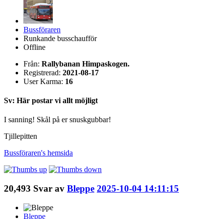
Bussföraren
Runkande busschaufför
Offline
Från:
Rallybanan Himpaskogen.
Registrerad:
2021-08-17
User Karma:
16
Sv: Här postar vi allt möjligt
I sanning! Skål på er snuskgubbar!
Tjillepitten
Bussföraren's
hemsida
20,493
Svar av
Bleppe
2025-10-04 14:11:15
Bleppe