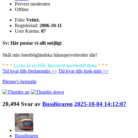
Pervers moderator
Offline
Från:
Vettet.
Registrerad:
2006-10-11
User Karma:
87
Sv: Här postar vi allt möjligt
Skål min österbögländska håmopervobroder där!
* * *
Lycka är en blöt, kissvarm spermobil-dyna
* * *
Tid kvar tills fredagsmüs >>
Tid kvar tills fusk-müs >>
Bleppe's
hemsida
20,494
Svar av
Bussföraren
2025-10-04 14:12:07
Bussföraren