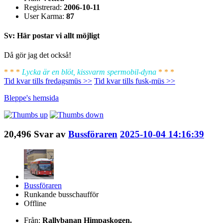
Registrerad:
2006-10-11
User Karma:
87
Sv: Här postar vi allt möjligt
Då gör jag det också!
* * *
Lycka är en blöt, kissvarm spermobil-dyna
* * *
Tid kvar tills fredagsmüs >>
Tid kvar tills fusk-müs >>
Bleppe's
hemsida
20,496
Svar av
Bussföraren
2025-10-04 14:16:39
Bussföraren
Runkande busschaufför
Offline
Från:
Rallybanan Himpaskogen.