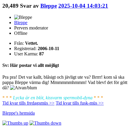
20,489
Svar av
Bleppe
2025-10-04 14:03:21
Bleppe
Pervers moderator
Offline
Från:
Vettet.
Registrerad:
2006-10-11
User Karma:
87
Sv: Här postar vi allt möjligt
Pra pra! Det var kallt, blåsigt och jävligt ute va? Brrrr! kom så ska
pappa Bleppe värma dig! Mmmmmmhmmm! Vad blevf det för gött
då?
* * *
Lycka är en blöt, kissvarm spermobil-dyna
* * *
Tid kvar tills fredagsmüs >>
Tid kvar tills fusk-müs >>
Bleppe's
hemsida