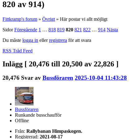
820 av 914)
Fittkramp's forum
»
Övrigt
»
Här postar vi allt möjligt
Sidor
Föregående
1
…
818
819
820
821
822
…
914
Nästa
Du måste
logga in
eller
registrera
för att svara
RSS Tråd Feed
Inlägg [ 20,476 till 20,500 av 22,826 ]
20,476
Svar av
Bussföraren
2025-10-04 11:43:28
Bussföraren
Runkande busschaufför
Offline
Från:
Rallybanan Himpaskogen.
Registrerad:
2021-08-17