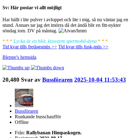
Sv: Här postar vi allt möjligt
Har hällt i lite pulver i avloppet och lite i mig, så nu väntar jag en
stund. Annars tar jag det imörra då det ändå blir en fitt-nykter
söndag iom. DV på måntag.
* * *
Lycka är en blöt, kissvarm spermobil-dyna
* * *
Tid kvar tills fredagsmüs >>
Tid kvar tills fusk-müs >>
Bleppe's
hemsida
20,480
Svar av
Bussföraren
2025-10-04 11:53:43
Bussföraren
Runkande busschaufför
Offline
Från:
Rallybanan Himpaskogen.