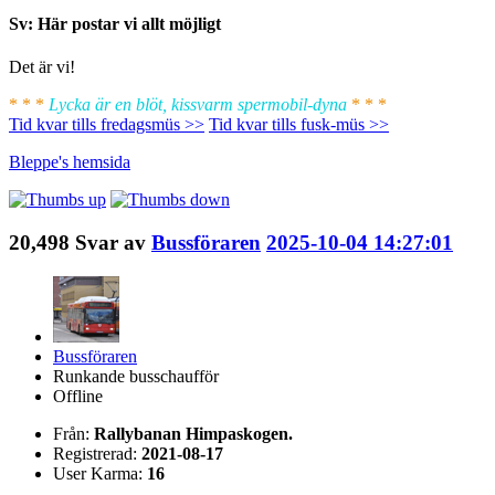
Sv: Här postar vi allt möjligt
Det är vi!
* * *
Lycka är en blöt, kissvarm spermobil-dyna
* * *
Tid kvar tills fredagsmüs >>
Tid kvar tills fusk-müs >>
Bleppe's
hemsida
20,498
Svar av
Bussföraren
2025-10-04 14:27:01
Bussföraren
Runkande busschaufför
Offline
Från:
Rallybanan Himpaskogen.
Registrerad:
2021-08-17
User Karma:
16