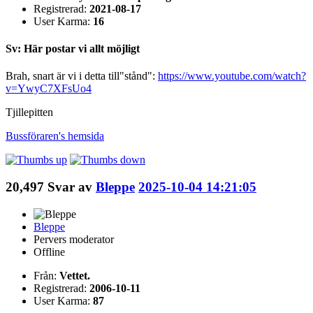
Registrerad:
2021-08-17
User Karma:
16
Sv: Här postar vi allt möjligt
Brah, snart är vi i detta till"stånd":
https://www.youtube.com/watch?
v=YwyC7XFsUo4
Tjillepitten
Bussföraren's
hemsida
20,497
Svar av
Bleppe
2025-10-04 14:21:05
Bleppe
Pervers moderator
Offline
Från:
Vettet.
Registrerad:
2006-10-11
User Karma:
87