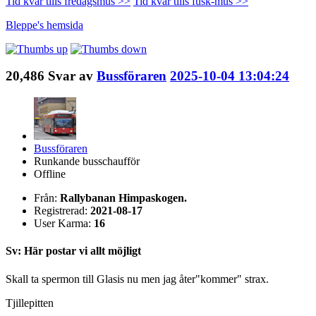
Tid kvar tills fredagsmüs >>
Tid kvar tills fusk-müs >>
Bleppe's
hemsida
20,486
Svar av
Bussföraren
2025-10-04 13:04:24
Bussföraren
Runkande busschaufför
Offline
Från:
Rallybanan Himpaskogen.
Registrerad:
2021-08-17
User Karma:
16
Sv: Här postar vi allt möjligt
Skall ta spermon till Glasis nu men jag åter"kommer" strax.
Tjillepitten