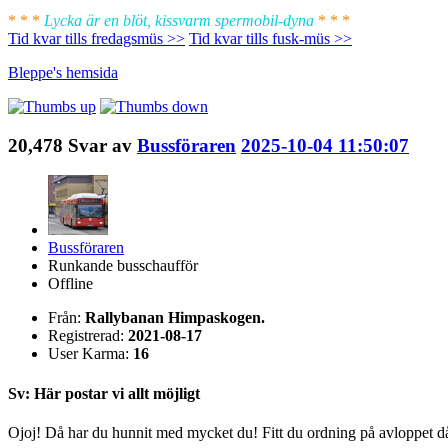
* * *
Lycka är en blöt, kissvarm spermobil-dyna
* * *
Tid kvar tills fredagsmüs >>
Tid kvar tills fusk-müs >>
Bleppe's
hemsida
20,478
Svar av
Bussföraren
2025-10-04 11:50:07
Bussföraren
Runkande busschaufför
Offline
Från:
Rallybanan Himpaskogen.
Registrerad:
2021-08-17
User Karma:
16
Sv: Här postar vi allt möjligt
Ojoj! Då har du hunnit med mycket du! Fitt du ordning på avloppet d