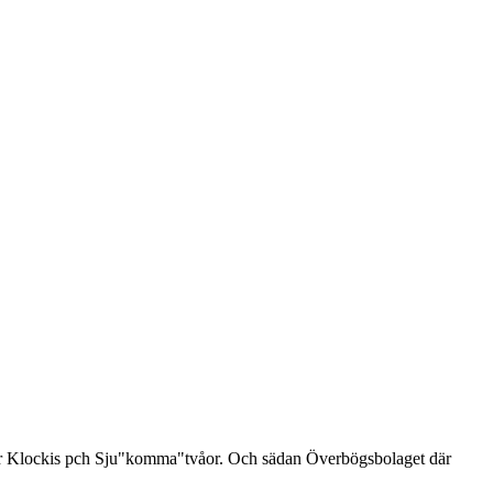
s för Klockis pch Sju"komma"tvåor. Och sädan Överbögsbolaget där