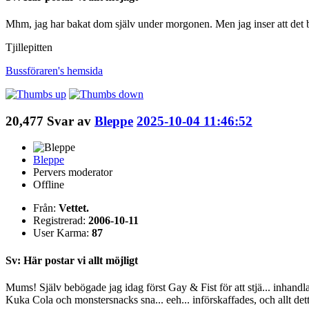
Mhm, jag har bakat dom själv under morgonen. Men jag inser att det 
Tjillepitten
Bussföraren's
hemsida
20,477
Svar av
Bleppe
2025-10-04 11:46:52
Bleppe
Pervers moderator
Offline
Från:
Vettet.
Registrerad:
2006-10-11
User Karma:
87
Sv: Här postar vi allt möjligt
Mums! Själv bebögade jag idag först Gay & Fist för att stjä... inhan
Kuka Cola och monstersnacks sna... eeh... införskaffades, och allt det