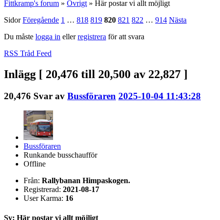
Fittkramp's forum
»
Övrigt
»
Här postar vi allt möjligt
Sidor
Föregående
1
…
818
819
820
821
822
…
914
Nästa
Du måste
logga in
eller
registrera
för att svara
RSS Tråd Feed
Inlägg [ 20,476 till 20,500 av 22,827 ]
20,476
Svar av
Bussföraren
2025-10-04 11:43:28
Bussföraren
Runkande busschaufför
Offline
Från:
Rallybanan Himpaskogen.
Registrerad:
2021-08-17
User Karma:
16
Sv: Här postar vi allt möjligt