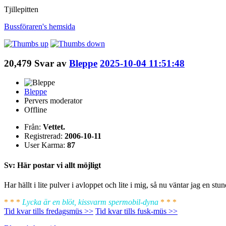
Tjillepitten
Bussföraren's
hemsida
20,479
Svar av
Bleppe
2025-10-04 11:51:48
Bleppe
Pervers moderator
Offline
Från:
Vettet.
Registrerad:
2006-10-11
User Karma:
87
Sv: Här postar vi allt möjligt
Har hällt i lite pulver i avloppet och lite i mig, så nu väntar jag en s
* * *
Lycka är en blöt, kissvarm spermobil-dyna
* * *
Tid kvar tills fredagsmüs >>
Tid kvar tills fusk-müs >>