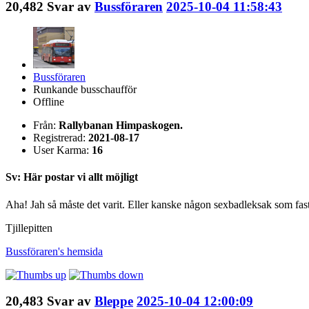
20,482
Svar av
Bussföraren
2025-10-04 11:58:43
Bussföraren
Runkande busschaufför
Offline
Från:
Rallybanan Himpaskogen.
Registrerad:
2021-08-17
User Karma:
16
Sv: Här postar vi allt möjligt
Aha! Jah så måste det varit. Eller kanske någon sexbadleksak som fast
Tjillepitten
Bussföraren's
hemsida
20,483
Svar av
Bleppe
2025-10-04 12:00:09