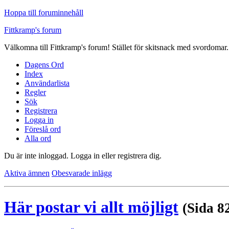
Hoppa till foruminnehåll
Fittkramp's forum
Välkomna till Fittkramp's forum! Stället för skitsnack med svordomar.
Dagens Ord
Index
Användarlista
Regler
Sök
Registrera
Logga in
Föreslå ord
Alla ord
Du är inte inloggad.
Logga in eller registrera dig.
Aktiva ämnen
Obesvarade inlägg
Här postar vi allt möjligt
(Sida 8