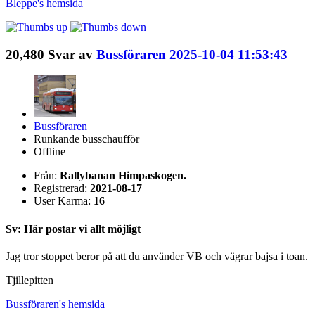
Bleppe's
hemsida
20,480
Svar av
Bussföraren
2025-10-04 11:53:43
Bussföraren
Runkande busschaufför
Offline
Från:
Rallybanan Himpaskogen.
Registrerad:
2021-08-17
User Karma:
16
Sv: Här postar vi allt möjligt
Jag tror stoppet beror på att du använder VB och vägrar bajsa i toan.
Tjillepitten
Bussföraren's
hemsida