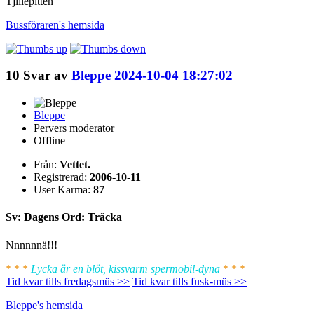
Tjillepitten
Bussföraren's
hemsida
10
Svar av
Bleppe
2024-10-04 18:27:02
Bleppe
Pervers moderator
Offline
Från:
Vettet.
Registrerad:
2006-10-11
User Karma:
87
Sv: Dagens Ord: Träcka
Nnnnnnä!!!
* * *
Lycka är en blöt, kissvarm spermobil-dyna
* * *
Tid kvar tills fredagsmüs >>
Tid kvar tills fusk-müs >>
Bleppe's
hemsida