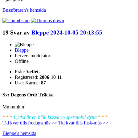
Bussföraren's
hemsida
19
Svar av
Bleppe
2024-10-05 20:13:55
Bleppe
Pervers moderator
Offline
Från:
Vettet.
Registrerad:
2006-10-11
User Karma:
87
Sv: Dagens Ord: Träcka
Mmmmhm!
* * *
Lycka är en blöt, kissvarm spermobil-dyna
* * *
Tid kvar tills fredagsmüs >>
Tid kvar tills fusk-müs >>
Bleppe's
hemsida