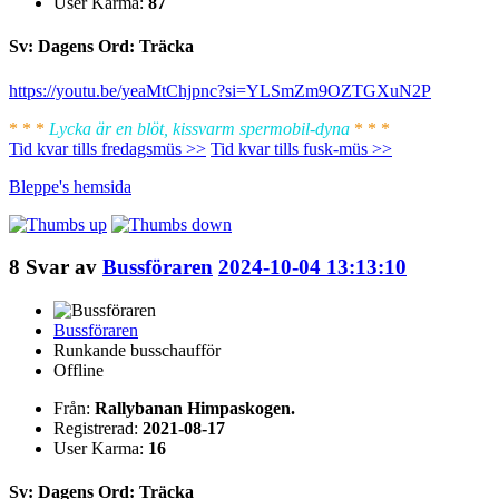
User Karma:
87
Sv: Dagens Ord: Träcka
https://youtu.be/yeaMtChjpnc?si=YLSmZm9OZTGXuN2P
* * *
Lycka är en blöt, kissvarm spermobil-dyna
* * *
Tid kvar tills fredagsmüs >>
Tid kvar tills fusk-müs >>
Bleppe's
hemsida
8
Svar av
Bussföraren
2024-10-04 13:13:10
Bussföraren
Runkande busschaufför
Offline
Från:
Rallybanan Himpaskogen.
Registrerad:
2021-08-17
User Karma:
16
Sv: Dagens Ord: Träcka