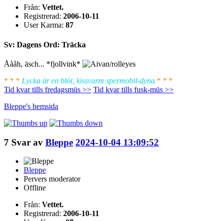
Från:
Vettet.
Registrerad:
2006-10-11
User Karma:
87
Sv: Dagens Ord: Träcka
Åååh, äsch... *fjollvink*
* * *
Lycka är en blöt, kissvarm spermobil-dyna
* * *
Tid kvar tills fredagsmüs >>
Tid kvar tills fusk-müs >>
Bleppe's
hemsida
7
Svar av
Bleppe
2024-10-04 13:09:52
Bleppe
Pervers moderator
Offline
Från:
Vettet.
Registrerad:
2006-10-11