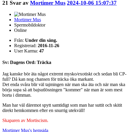
21
Svar av
Mortimer Mus
2024-10-06 15:07:37
Mortimer Mus
Spermobildoktor
Online
Från:
Under din säng.
Registrerad:
2016-11-26
User Karma:
47
Sv: Dagens Ord: Träcka
Jag kanske bör äta något extremt mysko/exotiskt och sedan bli CP-
full? Då kan nog chansen för träcka öka markant.
Det enda svåra blir väl tajmingen när man ska äta och när man ska
börja supa så att bajsutlösningen "kommer" när man är som mest
borta i dimman.
Man har väl däremot spytt samtidigt som man har suttit och skitit
direkt hemkommen efter en snurrig utekväll!
Skaparen av Mortiscism.
Mortimer Mus's
hemsida