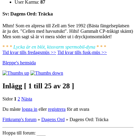
User Karma:
87
Sv: Dagens Ord: Träcka
Mhm! Som en alpresa till Zell am See 1992 (Bästa fängelseplatsen
är ju det. "Cellen med havsutsikt". Hihi! Gammalt CP-tråkigt skämt)
Men som sagt så är vi mera söder ut i dryckjomsområdet!
* * *
Lycka är en blöt, kissvarm spermobil-dyna
* * *
Tid kvar tills fredagsmüs >>
Tid kvar tills fusk-müs >>
Bleppe's
hemsida
Inlägg [ 1 till 25 av 28 ]
Sidor
1
2
Nästa
Du måste
logga in
eller
registrera
för att svara
Fittkramp's forum
»
Dagens Ord
»
Dagens Ord: Träcka
Hoppa till forum: