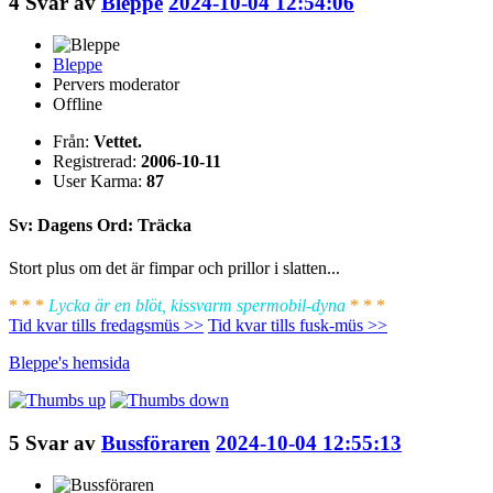
4
Svar av
Bleppe
2024-10-04 12:54:06
Bleppe
Pervers moderator
Offline
Från:
Vettet.
Registrerad:
2006-10-11
User Karma:
87
Sv: Dagens Ord: Träcka
Stort plus om det är fimpar och prillor i slatten...
* * *
Lycka är en blöt, kissvarm spermobil-dyna
* * *
Tid kvar tills fredagsmüs >>
Tid kvar tills fusk-müs >>
Bleppe's
hemsida
5
Svar av
Bussföraren
2024-10-04 12:55:13