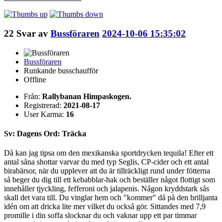
22
Svar av
Bussföraren
2024-10-06 15:35:02
Bussföraren
Runkande busschaufför
Offline
Från:
Rallybanan Himpaskogen.
Registrerad:
2021-08-17
User Karma:
16
Sv: Dagens Ord: Träcka
Då kan jag tipsa om den mexikanska sportdrycken tequila! Efter ett
antal såna shottar varvar du med typ Seglis, CP-cider och ett antal
birabärsor, när du upplever att du är tillräckligt rund under fötterna
så beger du dig till ett kebabblar-hak och beställer något flottigt som
innehåller tjyckling, fefferoni och jalapenis. Någon kryddstark sås
skall det vara till. Du vinglar hem och "kommer" då på den brilljanta
idén om att dricka lite mer vilket du också gör. Sittandes med 7,9
promille i din soffa slocknar du och vaknar upp ett par timmar