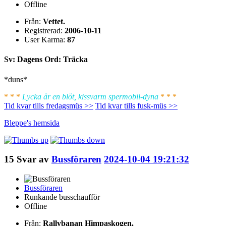
Offline
Från:
Vettet.
Registrerad:
2006-10-11
User Karma:
87
Sv: Dagens Ord: Träcka
*duns*
* * *
Lycka är en blöt, kissvarm spermobil-dyna
* * *
Tid kvar tills fredagsmüs >>
Tid kvar tills fusk-müs >>
Bleppe's
hemsida
15
Svar av
Bussföraren
2024-10-04 19:21:32
Bussföraren
Runkande busschaufför
Offline
Från:
Rallybanan Himpaskogen.