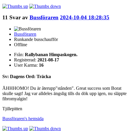
11
Svar av
Bussföraren
2024-10-04 18:28:35
Bussföraren
Runkande busschaufför
Offline
Från:
Rallybanan Himpaskogen.
Registrerad:
2021-08-17
User Karma:
16
Sv: Dagens Ord: Träcka
ÅHHHOMO! Du är återupp"stånden". Great success som Borat
skulle sagt! Jag var alldeles ängslig tills du dök upp igen, nu släppte
fibromyalgin!
Tjillepitten
Bussföraren's
hemsida