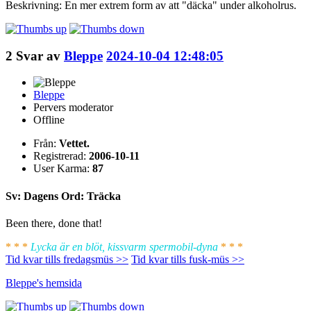
Beskrivning: En mer extrem form av att "däcka" under alkoholrus.
2
Svar av
Bleppe
2024-10-04 12:48:05
Bleppe
Pervers moderator
Offline
Från:
Vettet.
Registrerad:
2006-10-11
User Karma:
87
Sv: Dagens Ord: Träcka
Been there, done that!
* * *
Lycka är en blöt, kissvarm spermobil-dyna
* * *
Tid kvar tills fredagsmüs >>
Tid kvar tills fusk-müs >>
Bleppe's
hemsida