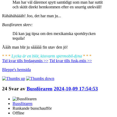
Man har väl däremot spytt samtidigt som man har suttit
och skitit direkt hemkommen efter en snurrig utekväll!
Rähähähäääh! Joo, det har man ju...
Bussföraren skrev:
Då kan jag tipsa om den mexikanska sportdrycken
tequila!
Åååh man blir ju sååååå fin utav den jö!
* * *
Lycka är en blöt, kissvarm spermobil-dyna
* * *
Tid kvar tills fredagsmüs >>
Tid kvar tills fusk-müs >>
Bleppe's
hemsida
24
Svar av
Bussföraren
2024-10-09 17:54:53
Bussföraren
Runkande busschaufför
Offline