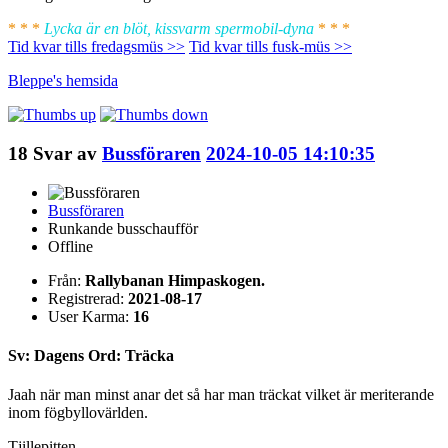
* * *
Lycka är en blöt, kissvarm spermobil-dyna
* * *
Tid kvar tills fredagsmüs >>
Tid kvar tills fusk-müs >>
Bleppe's
hemsida
18
Svar av
Bussföraren
2024-10-05 14:10:35
Bussföraren
Runkande busschaufför
Offline
Från:
Rallybanan Himpaskogen.
Registrerad:
2021-08-17
User Karma:
16
Sv: Dagens Ord: Träcka
Jaah när man minst anar det så har man träckat vilket är meriterande
inom fögbyllovärlden.
Tjillepitten