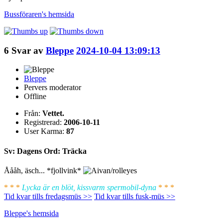
Bussföraren's
hemsida
6
Svar av
Bleppe
2024-10-04 13:09:13
Bleppe
Pervers moderator
Offline
Från:
Vettet.
Registrerad:
2006-10-11
User Karma:
87
Sv: Dagens Ord: Träcka
Åååh, äsch... *fjollvink*
* * *
Lycka är en blöt, kissvarm spermobil-dyna
* * *
Tid kvar tills fredagsmüs >>
Tid kvar tills fusk-müs >>
Bleppe's
hemsida