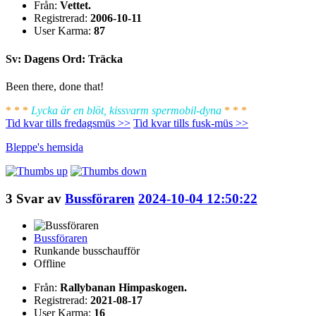
Från:
Vettet.
Registrerad:
2006-10-11
User Karma:
87
Sv: Dagens Ord: Träcka
Been there, done that!
* * *
Lycka är en blöt, kissvarm spermobil-dyna
* * *
Tid kvar tills fredagsmüs >>
Tid kvar tills fusk-müs >>
Bleppe's
hemsida
3
Svar av
Bussföraren
2024-10-04 12:50:22
Bussföraren
Runkande busschaufför
Offline
Från:
Rallybanan Himpaskogen.
Registrerad:
2021-08-17
User Karma:
16