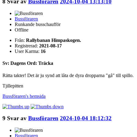
8
Svar av
Bussföraren
2024-10-04 13:13:10
Bussföraren
Runkande busschaufför
Offline
Från:
Rallybanan Himpaskogen.
Registrerad:
2021-08-17
User Karma:
16
Sv: Dagens Ord: Träcka
Rätta takter! Det är ju synd att låta de dyra dropparna "gå" till spillo.
Tjillepitten
Bussföraren's
hemsida
9
Svar av
Bussföraren
2024-10-04 18:12:32
Bussföraren