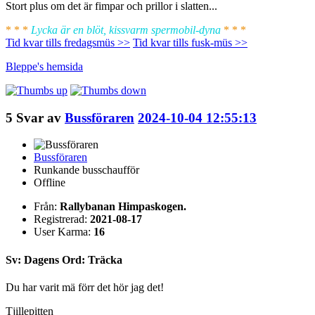
Stort plus om det är fimpar och prillor i slatten...
* * *
Lycka är en blöt, kissvarm spermobil-dyna
* * *
Tid kvar tills fredagsmüs >>
Tid kvar tills fusk-müs >>
Bleppe's
hemsida
5
Svar av
Bussföraren
2024-10-04 12:55:13
Bussföraren
Runkande busschaufför
Offline
Från:
Rallybanan Himpaskogen.
Registrerad:
2021-08-17
User Karma:
16
Sv: Dagens Ord: Träcka
Du har varit mä förr det hör jag det!
Tjillepitten