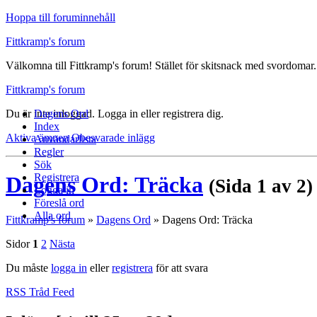
Hoppa till foruminnehåll
Fittkramp's forum
Välkomna till Fittkramp's forum! Stället för skitsnack med svordomar.
Fittkramp's forum
Du är inte inloggad.
Dagens Ord
Logga in eller registrera dig.
Index
Aktiva ämnen
Obesvarade inlägg
Användarlista
Regler
Sök
Registrera
Dagens Ord: Träcka
(Sida 1 av 2)
Logga in
Föreslå ord
Alla ord
Fittkramp's forum
»
Dagens Ord
»
Dagens Ord: Träcka
Sidor
1
2
Nästa
Du måste
logga in
eller
registrera
för att svara
RSS Tråd Feed