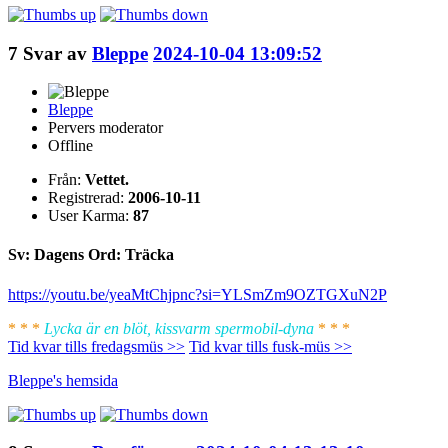
7
Svar av
Bleppe
2024-10-04 13:09:52
Bleppe
Pervers moderator
Offline
Från:
Vettet.
Registrerad:
2006-10-11
User Karma:
87
Sv: Dagens Ord: Träcka
https://youtu.be/yeaMtChjpnc?si=YLSmZm9OZTGXuN2P
* * *
Lycka är en blöt, kissvarm spermobil-dyna
* * *
Tid kvar tills fredagsmüs >>
Tid kvar tills fusk-müs >>
Bleppe's
hemsida